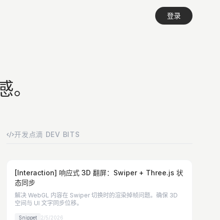
登录
感。
开发点滴 DEV BITS
[Interaction] 响应式 3D 翻屏：Swiper + Three.js 状
态同步
解决 WebGL 内容在 Swiper 切换时的渲染掉帧问题。确保 3D
空间与 UI 文字同步位移。
Snippet
2/5/2026