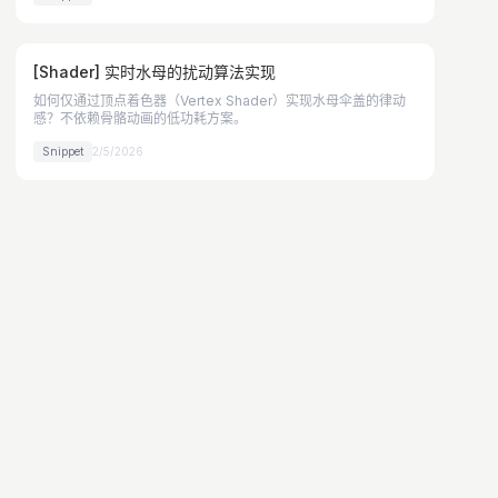
[Shader] 实时水母的扰动算法实现
如何仅通过顶点着色器（Vertex Shader）实现水母伞盖的律动
感？不依赖骨骼动画的低功耗方案。
Snippet
2/5/2026